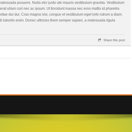
 malesuada posuere. Nulla etcr justo ute mauris vestibulum gravida. Vestibulum
cerat ullam cori nec ac ipsum. Ut tincidunt massa nec eros mattis id pharetra
 vitae dui dui. Cras magna nisi, congue et vestibulum eget isrts rutrum a diam.
edi lobortis enim. Donec ultricies them semper sapien, a malesuada ligula
Share this post