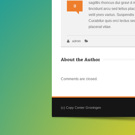
sagittis rhoncus dui gravi d
0
tincidunt arcu sed tellus pla
velit ynes varius. Suspendis
Curabitur quis orci lectus s
placerat vitae.
admin
About the Author
Comments are closed.
(c) Copy Center Groningen